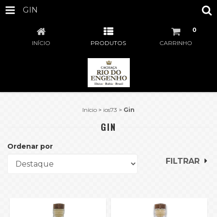
GIN
0
INÍCIO
PRODUTOS
CARRINHO
Início
>
ios73
>
Gin
GIN
Ordenar por
FILTRAR